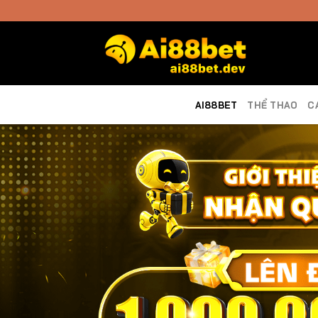
Chuyển
đến
nội
dung
AI88BET
THỂ THAO
C