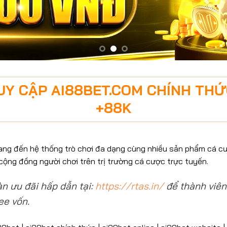
RUY CẬP AI88BET.COM CHÍNH TH
+88K
 mang đến hệ thống trò chơi đa dạng cùng nhiều sản phẩm cá cư
cộng đồng người chơi trên trị trường cá cược trực tuyến.
àn ưu đãi hấp dẫn tại:
https://rtas.in/
để thành viên
ee vốn.