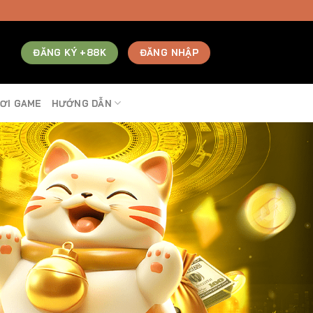
ĐĂNG KÝ +88K
ĐĂNG NHẬP
ƠI GAME
HƯỚNG DẪN