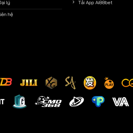
ại lý
Tải App Ai88bet
Liên hệ