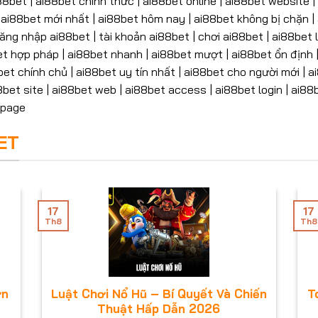
88bet | ai88bet chính thức | ai88bet online | ai88bet website | n
| ai88bet mới nhất | ai88bet hôm nay | ai88bet không bị chặn |
đăng nhập ai88bet | tài khoản ai88bet | chơi ai88bet | ai88bet là
et hợp pháp | ai88bet nhanh | ai88bet mượt | ai88bet ổn định 
et chính chủ | ai88bet uy tín nhất | ai88bet cho người mới | ai8
88bet site | ai88bet web | ai88bet access | ai88bet login | ai88
t page
ET
17
17
Th8
Th8
Hack Game Bắn Cá Online – Bí Quyết
C
Và Cảnh Báo Rủi Ro 2026
Thắ