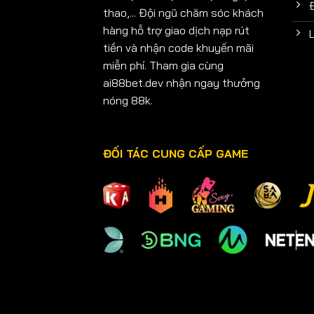
Đ
thao,... Đội ngũ chăm sóc khách
hàng hỗ trợ giao dịch nạp rút
tiền và nhận code khuyến mãi
miễn phí. Tham gia cùng
ai88bet.dev nhận ngay thưởng
nóng 88k.
ĐỐI TÁC CUNG CẤP GAME