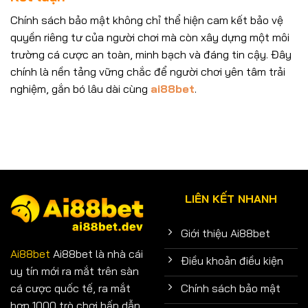
Chính sách bảo mật không chỉ thể hiện cam kết bảo vệ
quyền riêng tư của người chơi mà còn xây dựng một môi
trường cá cược an toàn, minh bạch và đáng tin cậy. Đây
chính là nền tảng vững chắc để người chơi yên tâm trải
nghiệm, gắn bó lâu dài cùng
ai88bet
.
LIÊN KẾT NHANH
Giới thiệu Ai88bet
Ai88bet
Ai88bet là nhà cái
Điều khoản điều kiện
uy tín mới ra mắt trên sàn
Chính sách bảo mật
cá cược quốc tế, ra mắt
hơn 1000 trò chơi hấp dẫn