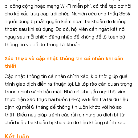
bị công cộng hoặc mạng Wi-Fi miễn phí, có thể tạo cơ hội
cho kẻ xấu truy cập trái phép. Nghiên cứu cho thấy 35%
người dùng bị mất quyền kiểm soát tài khoản do không
thoát sau khi sử dụng. Do đó, hội viên cần ngắt kết nối
ngay sau mỗi phiên đăng nhập để không để lộ toàn bộ
thông tin và số dư trong tài khoản.
Xác thực và cập nhật thông tin cá nhân khi cần
thiết
Cập nhật thông tin cá nhân chính xác, kịp thời giúp quá
trình giao dịch diễn ra thuận lợi. Là lớp rào cản quan trọng
trong chính sách bảo mật. Nhà cái khuyến nghị hội viên
thực hiện xác thực hai bước (2FA) và kiểm tra lại dữ liệu
định kỳ mỗi 6 tháng để thông tin luôn khớp với hồ sơ
thật. Điều này giúp tránh các rủi ro như giao dịch bị từ
chối hoặc tài khoản bị khóa do dữ liệu không chính xác.
Kết luận