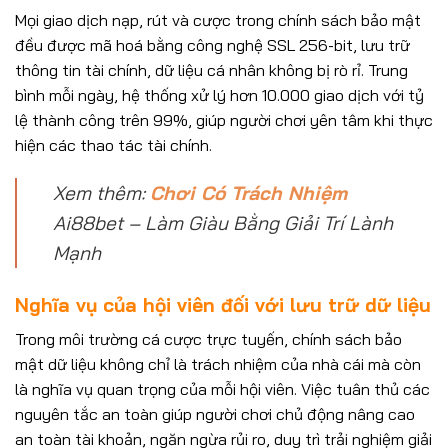
Mọi giao dịch nạp, rút và cược trong chính sách bảo mật
đều được mã hoá bằng công nghệ SSL 256-bit, lưu trữ
thông tin tài chính, dữ liệu cá nhân không bị rò rỉ. Trung
bình mỗi ngày, hệ thống xử lý hơn 10.000 giao dịch với tỷ
lệ thành công trên 99%, giúp người chơi yên tâm khi thực
hiện các thao tác tài chính.
Xem thêm:
Chơi Có Trách Nhiệm
Ai88bet – Làm Giàu Bằng Giải Trí Lành
Mạnh
Nghĩa vụ của hội viên đối với lưu trữ dữ liệu
Trong môi trường cá cược trực tuyến, chính sách bảo
mật dữ liệu không chỉ là trách nhiệm của nhà cái mà còn
là nghĩa vụ quan trọng của mỗi hội viên. Việc tuân thủ các
nguyên tắc an toàn giúp người chơi chủ động nâng cao
an toàn tài khoản, ngăn ngừa rủi ro, duy trì trải nghiệm giải