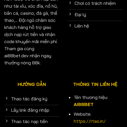
Chơi có trách nhiệm
như tài xỉu, xóc đĩa, nổ hũ,
bắn cá, casino, đá gà, thể
Đại lý
thao,... Đội ngũ chăm sóc
Liên hệ
khách hàng hỗ trợ giao
dịch nạp rút tiền và nhận
code khuyến mãi miễn phí.
Tham gia cùng
ai88bet.dev nhận ngay
thưởng nóng 88k.
HƯỚNG DẪN
THÔNG TIN LIÊN HỆ
Tên thương hiệu:
Thao tác đăng ký
AI88BET
Lấy link đăng nhập
Website:
https://rtas.in/
Thao tác nạp tiền