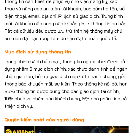
thông tin cần thiết để phục vụ cho việc đăng ký, xác
thực và nâng cao an toàn tài khoản, bao gồm họ tên, số
điện thoại, email, địa chỉ IP, lịch sử giao dịch. Trung bình
mỗi tài khoản cần cung cấp khoảng 5–7 thông tin cơ bản.
Tất cả dữ liệu đều được lưu trữ trên hệ thống máy chủ
an toàn đặt tại trung tâm dữ liệu đạt chuẩn quốc tế.
Mục đích sử dụng thông tin
Trong chính sách bảo mật, thông tin người chơi được sử
dụng nhằm 3 mục đích chính: xác thực danh tính để ngăn
chặn gian lận, hỗ trợ giao dịch nạp/rút nhanh chóng, gửi
thông báo khuyến mãi, sự kiện. Theo thống kê nội bộ, hơn
85% thông tin được dùng cho các giao dịch tài chính,
10% phục vụ chăm sóc khách hàng, 5% cho phân tích cải
thiện dịch vụ.
Quyền kiểm soát của người dùng