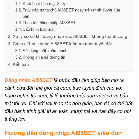
Kích hoạt bảo mật 2 lớp
Truy cập trang chủ AI88BET ngay trên trình duyệt của
bạn
Thao tác đăng nhập AI88BET
Cấu hình bảo mật
Xử lý sự cố khi đăng nhập vào AI88BET không thành công
Cách giữ tài khoản AI88BET luôn an toàn tuyệt đối
Sử dụng mật khẩu mạnh
Không chia sẻ thông tin
Kết luận
Đăng nhập AI88BET
là bước đầu tiên giúp bạn mở ra
cánh cửa đến thế giới cá cược trực tuyến đỉnh cao với
hàng nghìn trò chơi, tỷ lệ thưởng hấp dẫn và dịch vụ bảo
mật tối ưu. Chỉ với vài thao tác đơn giản, bạn đã có thể bắt
đầu hành trình giải trí an toàn, mượt mà và tràn đầy cơ hội
thắng lớn.
Hướng dẫn đăng nhập AI88BET siêu đơn