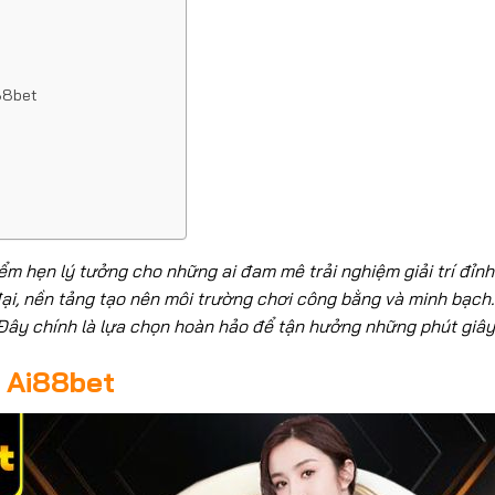
88bet
ểm hẹn lý tưởng cho những ai đam mê trải nghiệm giải trí đỉnh 
ại, nền tảng tạo nên môi trường chơi công bằng và minh bạch
. Đây chính là lựa chọn hoàn hảo để tận hưởng những phút giâ
i Ai88bet