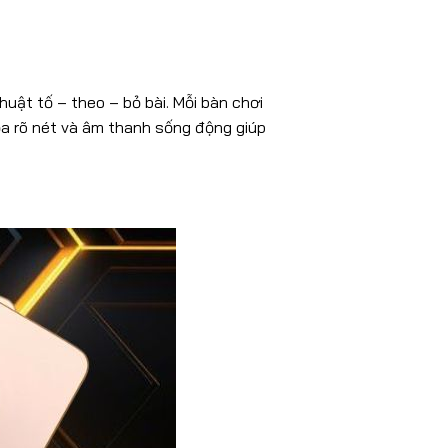
huật tố – theo – bỏ bài. Mỗi bàn chơi
ọa rõ nét và âm thanh sống động giúp