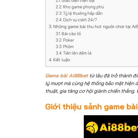
Giao diện hiện đại
Kho game phong phú
Tỷ lệ thưởng hấp dẫn
Dịch vụ cskh 24/7
Những game bài thu hút người chơi tại Ai
Bài cào tố
Poker
Phỏm
Tiến lên đếm lá
Kết luận
Game bài Ai88bet
từ lâu đã trở thành đi
lý mượt mà cùng hệ thống bảo mật hiện đ
thuật, gia tăng cơ hội giành chiến thắng
Giới thiệu sảnh game bà