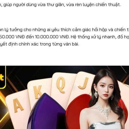
, giúp người dùng vừa thư giãn, vừa rèn luyện chiến thuật.
ọn lý tưởng cho những ai yêu thích cảm giác hồi hộp và chiến t
ừ 50.000 VNĐ đến 10.000.000 VNĐ. Hệ thống xử lý nhanh, đồ h
yết định chính xác trong từng ván bài.