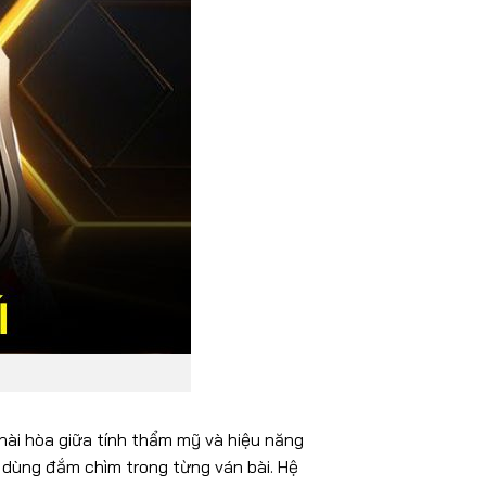
hài hòa giữa tính thẩm mỹ và hiệu năng
i dùng đắm chìm trong từng ván bài. Hệ