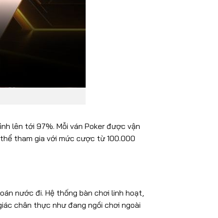
ình lên tới 97%. Mỗi ván Poker được vận
ó thể tham gia với mức cược từ 100.000
oán nước đi. Hệ thống bàn chơi linh hoạt,
ác chân thực như đang ngồi chơi ngoài