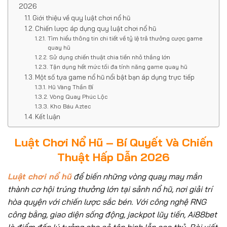
2026
Giới thiệu về quy luật chơi nổ hũ
Chiến lược áp dụng quy luật chơi nổ hũ
Tìm hiểu thông tin chi tiết về tỷ lệ trả thưởng cược game
quay hũ
Sử dụng chiến thuật chia tiền nhỏ thắng lớn
Tận dụng hết mức tối đa tính năng game quay hũ
Một số tựa game nổ hũ nổi bật bạn áp dụng trực tiếp
Hũ Vàng Thần Bí
Vòng Quay Phúc Lộc
Kho Báu Aztec
Kết luận
Luật Chơi Nổ Hũ – Bí Quyết Và Chiến
Thuật Hấp Dẫn 2026
Luật chơi nổ hũ
để biến những vòng quay may mắn
thành cơ hội trúng thưởng lớn tại sảnh nổ hũ, nơi giải trí
hòa quyện với chiến lược sắc bén. Với công nghệ RNG
công bằng, giao diện sống động, jackpot lũy tiến, Ai88bet
là điểm đến lý tưởng cho cả tân binh lẫn cao thủ. Bài viết