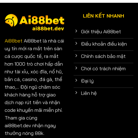
LIÊN KẾT NHANH
Giới thiệu Ai88bet
Ai88bet
Ai88bet là nhà cái
Điều khoản điều kiện
uy tín mới ra mắt trên sàn
Chính sách bảo mật
cá cược quốc tế, ra mắt
hơn 1000 trò chơi hấp dẫn
Chơi có trách nhiệm
như tài xỉu, xóc đĩa, nổ hũ,
bắn cá, casino, đá gà, thể
Đại lý
thao,... Đội ngũ chăm sóc
Liên hệ
khách hàng hỗ trợ giao
dịch nạp rút tiền và nhận
code khuyến mãi miễn phí.
Tham gia cùng
ai88bet.dev nhận ngay
thưởng nóng 88k.