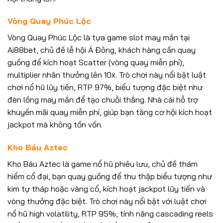
Vòng Quay Phúc Lộc
Vòng Quay Phúc Lộc là tựa game slot may mắn tại
Ai88bet, chủ đề lễ hội Á Đông, khách hàng cần quay
guồng để kích hoạt Scatter (vòng quay miễn phí),
multiplier nhân thưởng lên 10x. Trò chơi này nổi bật luật
chơi nổ hũ lũy tiến, RTP 97%, biểu tượng đặc biệt như
đèn lồng may mắn để tạo chuỗi thắng. Nhà cái hỗ trợ
khuyến mãi quay miễn phí, giúp bạn tăng cơ hội kích hoạt
jackpot mà không tốn vốn.
Kho Báu Aztec
Kho Báu Aztec là game nổ hũ phiêu lưu, chủ đề thám
hiểm cổ đại, bạn quay guồng để thu thập biểu tượng như
kim tự tháp hoặc vàng cổ, kích hoạt jackpot lũy tiến và
vòng thưởng đặc biệt. Trò chơi này nổi bật với luật chơi
nổ hũ high volatility, RTP 95%, tính năng cascading reels