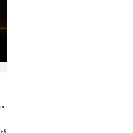
m
iêu
 dễ