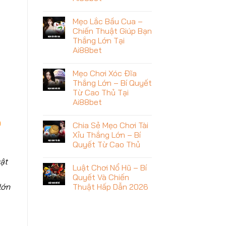
Mẹo Lắc Bầu Cua –
Chiến Thuật Giúp Bạn
Thắng Lớn Tại
Ai88bet
Mẹo Chơi Xóc Đĩa
Thắng Lớn – Bí Quyết
Từ Cao Thủ Tại
Ai88bet
o
Chia Sẻ Mẹo Chơi Tài
Xỉu Thắng Lớn – Bí
Quyết Từ Cao Thủ
uật
Luật Chơi Nổ Hũ – Bí
Quyết Và Chiến
Thuật Hấp Dẫn 2026
lớn