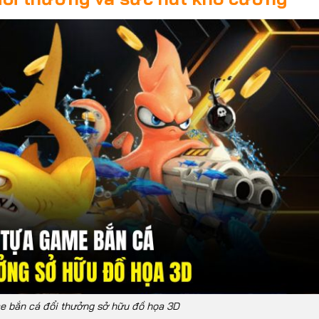
e bắn cá đổi thưởng sở hữu đồ họa 3D