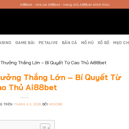
Ai88bet - nhà cái Ai88bet - trang chủ Ai88bet chính thức
ASINO
GAME BÀI
PETALIVE
BẮN CÁ
NỔ HŨ
XỔ SỐ
MẸO CH
 Thưởng Thắng Lớn – Bí Quyết Từ Cao Thủ Ai88bet
hưởng Thắng Lớn – Bí Quyết Từ
ao Thủ Ai88bet
NG TRÊN
THÁNG 4 3, 2026
BỞI
MISO88