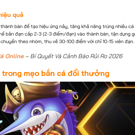
hiệu quả
thành bàn để tạo hiệu ứng nảy, tăng khả năng trúng nhiều cá
thể bắn đạn cấp 2-3 (2-3 điểm/đạn) vào thành bàn, tận dụng 
 chuyển theo nhóm, thu về 30-100 điểm với chỉ 10-15 viên đạn.
á Online
– Bí Quyết Và Cảnh Báo Rủi Ro 2026
 trong mẹo bắn cá đổi thưởng