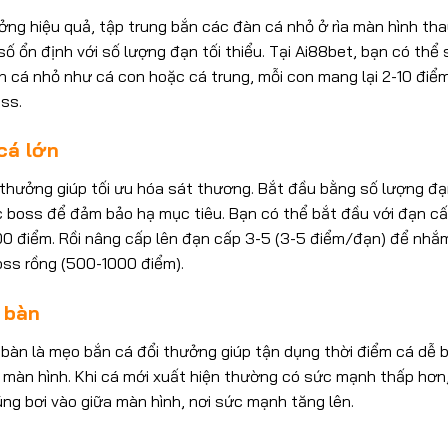
ởng hiệu quả, tập trung bắn các đàn cá nhỏ ở rìa màn hình tha
số ổn định với số lượng đạn tối thiểu. Tại Ai88bet, bạn có thể 
 cá nhỏ như cá con hoặc cá trung, mỗi con mang lại 2-10 điểm
ss.
cá lớn
 thưởng giúp tối ưu hóa sát thương. Bắt đầu bằng số lượng đ
 boss để đảm bảo hạ mục tiêu. Bạn có thể bắt đầu với đạn cấ
100 điểm. Rồi nâng cấp lên đạn cấp 3-5 (3-5 điểm/đạn) để nhắ
oss rồng (500-1000 điểm).
 bàn
 bàn là mẹo bắn cá đổi thưởng giúp tận dụng thời điểm cá dễ b
 màn hình. Khi cá mới xuất hiện thường có sức mạnh thấp hơn
chúng bơi vào giữa màn hình, nơi sức mạnh tăng lên.