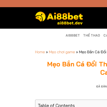
Chuyển
đến
nội
dung
AI88BET
THỂ THAO
C
Home
»
Mẹo chơi game
»
Mẹo Bắn Cá Đổi
Mẹo Bắn Cá Đổi T
C
ĐÃ ĐĂ
Table of Contents