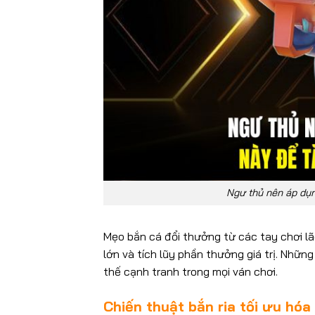
Ngư thủ nên áp dụn
Mẹo bắn cá đổi thưởng từ các tay chơi lã
lớn và tích lũy phần thưởng giá trị. Những
thế cạnh tranh trong mọi ván chơi.
Chiến thuật bắn ria tối ưu hóa