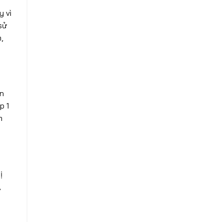
y vì
sử
,
ạn
p 1
m
ị
,