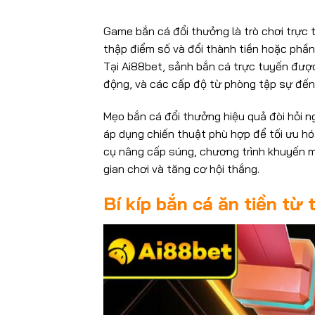
Game bắn cá đổi thưởng là trò chơi trực
thập điểm số và đổi thành tiền hoặc phần t
Tại Ai88bet, sảnh bắn cá trực tuyến đượ
động, và các cấp độ từ phòng tập sự đến
Mẹo bắn cá đổi thưởng hiệu quả đòi hỏi ng
áp dụng chiến thuật phù hợp để tối ưu hóa
cụ nâng cấp súng, chương trình khuyến mã
gian chơi và tăng cơ hội thắng.
Bí kíp bắn cá ăn tiền từ 