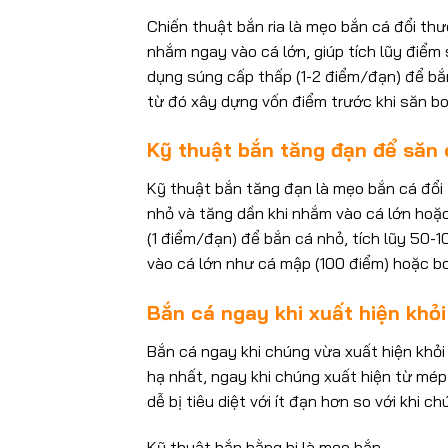
Chiến thuật bắn ria là mẹo bắn cá đổi thư
nhắm ngay vào cá lớn, giúp tích lũy điểm 
dụng súng cấp thấp (1-2 điểm/đạn) để bắn
từ đó xây dựng vốn điểm trước khi săn bo
Kỹ thuật bắn tăng đạn để săn 
Kỹ thuật bắn tăng đạn là mẹo bắn cá đổi
nhỏ và tăng dần khi nhắm vào cá lớn hoặc
(1 điểm/đạn) để bắn cá nhỏ, tích lũy 50-
vào cá lớn như cá mập (100 điểm) hoặc b
Bắn cá ngay khi xuất hiện khỏi
Bắn cá ngay khi chúng vừa xuất hiện khỏi
hạ nhất, ngay khi chúng xuất hiện từ mép
dễ bị tiêu diệt với ít đạn hơn so với khi 
Kỹ thuật bắn bằng bi là mẹo bắn