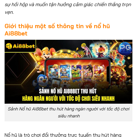
sự hồi hộp và muốn tận hưởng cảm giác chiến thắng trọn
vẹn.
Giới thiệu một số thông tin về nổ hũ
Ai88bet
Sảnh Nổ hũ Ai88bet thu hút hàng ngàn người với tốc độ chơi
siêu nhanh
Nổ hũ là trò chơi đổi thưởng trực tuyến thu hút hàng