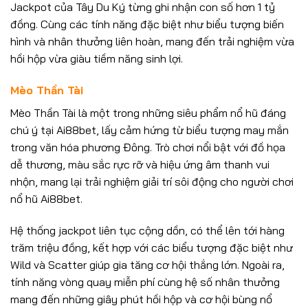
Jackpot của Tây Du Ký từng ghi nhận con số hơn 1 tỷ
đồng. Cùng các tính năng đặc biệt như biểu tượng biến
hình và nhân thưởng liên hoàn, mang đến trải nghiệm vừa
hồi hộp vừa giàu tiềm năng sinh lợi.
Mèo Thần Tài
Mèo Thần Tài là một trong những siêu phẩm nổ hũ đáng
chú ý tại Ai88bet, lấy cảm hứng từ biểu tượng may mắn
trong văn hóa phương Đông. Trò chơi nổi bật với đồ họa
dễ thương, màu sắc rực rỡ và hiệu ứng âm thanh vui
nhộn, mang lại trải nghiệm giải trí sôi động cho người chơi
nổ hũ Ai88bet.
Hệ thống jackpot liên tục cộng dồn, có thể lên tới hàng
trăm triệu đồng, kết hợp với các biểu tượng đặc biệt như
Wild và Scatter giúp gia tăng cơ hội thắng lớn. Ngoài ra,
tính năng vòng quay miễn phí cùng hệ số nhân thưởng
mang đến những giây phút hồi hộp và cơ hội bùng nổ