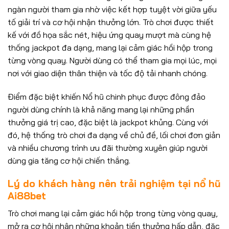
ngàn người tham gia nhờ việc kết hợp tuyệt vời giữa yếu
tố giải trí và cơ hội nhận thưởng lớn. Trò chơi được thiết
kế với đồ họa sắc nét, hiệu ứng quay mượt mà cùng hệ
thống jackpot đa dạng, mang lại cảm giác hồi hộp trong
từng vòng quay. Người dùng có thể tham gia mọi lúc, mọi
nơi với giao diện thân thiện và tốc độ tải nhanh chóng.
Điểm đặc biệt khiến Nổ hũ chinh phục được đông đảo
người dùng chính là khả năng mang lại những phần
thưởng giá trị cao, đặc biệt là jackpot khủng. Cùng với
đó, hệ thống trò chơi đa dạng về chủ đề, lối chơi đơn giản
và nhiều chương trình ưu đãi thường xuyên giúp người
dùng gia tăng cơ hội chiến thắng.
Lý do khách hàng nên trải nghiệm tại nổ hũ
Ai88bet
Trò chơi mang lại cảm giác hồi hộp trong từng vòng quay,
mở ra cơ hội nhận những khoản tiền thưởng hấp dẫn, đặc