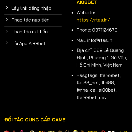
AI88BET
Lấy link đăng nhập
Website:
https://rtas.in/
Thao tác nạp tiền
Phone: 0371124679
Thao tác rút tiền
Mail:
info@rtas.in
Tải App Ai88bet
Địa chỉ: 569 Lê Quang
Định, Phường 1, Gò Vấp,
Hồ Chí Minh, Việt Nam.
Hasgtags: #ai88bet,
#ai88_bet, #ai88,
#nha_cai_ai88bet,
#ai88bet_dev
ĐỐI TÁC CUNG CẤP GAME