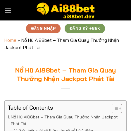
Chuyển
đến
nội
dung
ĐĂNG NHẬP
ĐĂNG KÝ +88K
Home
»
Nổ Hũ Ai88bet – Tham Gia Quay Thưởng Nhận
Jackpot Phát Tài
Nổ Hũ Ai88bet – Tham Gia Quay
Thưởng Nhận Jackpot Phát Tài
Table of Contents
Nổ Hũ Ai88bet – Tham Gia Quay Thưởng Nhận Jackpot
Phát Tài
Giới thiệu một số thông tin về nổ hũ Ai88bet