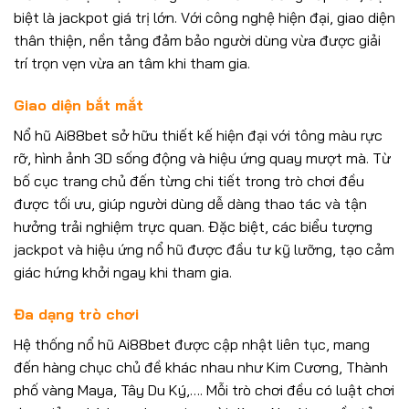
biệt là jackpot giá trị lớn. Với công nghệ hiện đại, giao diện
thân thiện, nền tảng đảm bảo người dùng vừa được giải
trí trọn vẹn vừa an tâm khi tham gia.
Giao diện bắt mắt
Nổ hũ Ai88bet sở hữu thiết kế hiện đại với tông màu rực
rỡ, hình ảnh 3D sống động và hiệu ứng quay mượt mà. Từ
bố cục trang chủ đến từng chi tiết trong trò chơi đều
được tối ưu, giúp người dùng dễ dàng thao tác và tận
hưởng trải nghiệm trực quan. Đặc biệt, các biểu tượng
jackpot và hiệu ứng nổ hũ được đầu tư kỹ lưỡng, tạo cảm
giác hứng khởi ngay khi tham gia.
Đa dạng trò chơi
Hệ thống nổ hũ Ai88bet được cập nhật liên tục, mang
đến hàng chục chủ đề khác nhau như Kim Cương, Thành
phố vàng Maya, Tây Du Ký,…. Mỗi trò chơi đều có luật chơi