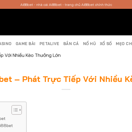
Ai88bet - nhà cái Ai88bet - trang chủ Ai88bet chính thức
ASINO
GAME BÀI
PETALIVE
BẮN CÁ
NỔ HŨ
XỔ SỐ
MẸO CH
ếp Với Nhiều Kèo Thưởng Lớn
bet – Phát Trực Tiếp Với Nhiều 
bet
Ai88bet