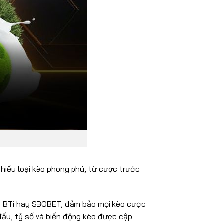
hiều loại kèo phong phú, từ cược trước
s, BTi hay SBOBET, đảm bảo mọi kèo cược
 đấu, tỷ số và biến động kèo được cập