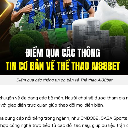
Điểm qua các thông tin cơ bản về Thể thao Ai88bet
chuyên về đa dạng các bộ môn. Người chơi sẽ được tham gia n
với giao diện trực quan giúp theo dõi mọi diễn biến.
nhà cung cấp nổi tiếng trong ngành, như CMD368, SABA Sport
hợp công nghệ trực tiếp từ các đối tác này, giúp dữ liệu trận