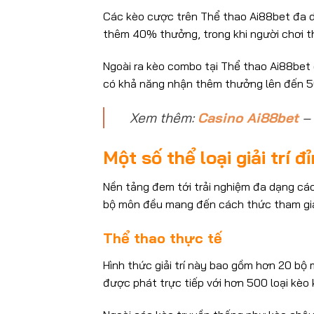
Các kèo cược trên Thể thao Ai88bet đa d
thêm 40% thưởng, trong khi người chơi t
Ngoài ra kèo combo tại Thể thao Ai88bet 
có khả năng nhận thêm thưởng lên đến 50%
Xem thêm:
Casino Ai88bet
– 
Một số thể loại giải trí 
Nền tảng đem tới trải nghiệm đa dạng các l
bộ môn đều mang đến cách thức tham gia
Thể thao thực tế
Hình thức giải trí này bao gồm hơn 20 bộ
được phát trực tiếp với hơn 500 loại kèo 