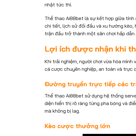
nhật tức thì.
Thể thao Ai88bet là sự kết hợp giữa tính 
chi tiết, lịch sử đối đầu và xu hướng kèo
trận đấu trở thành một sân chơi hấp dẫn.
Lợi ích được nhận khi t
Khi trải nghiệm, người chơi vừa hòa mình
cá cược chuyên nghiệp, an toàn và trực q
Đường truyền trực tiếp các tr
Thể thao Ai88bet sử dụng hệ thống server
diện hiển thị rõ ràng từng pha bóng và đ
mà không bị lag.
Kèo cược thưởng lớn