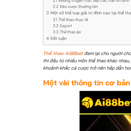
Đường truyền trực tiếp các trận ổn định
Kèo cược thưởng lớn
Một số thể loại giải trí đỉnh cao tại thể t
Thể thao thực tế
Esport
Thể thao ảo
Kết luận
Thể thao Ai88bet
đem lại cho người chơ
thi đấu từ nhiều môn thể thao khác nhau,
khoảnh khắc cá cược trở nên hấp dẫn hơn, 
Một vài thông tin cơ bản