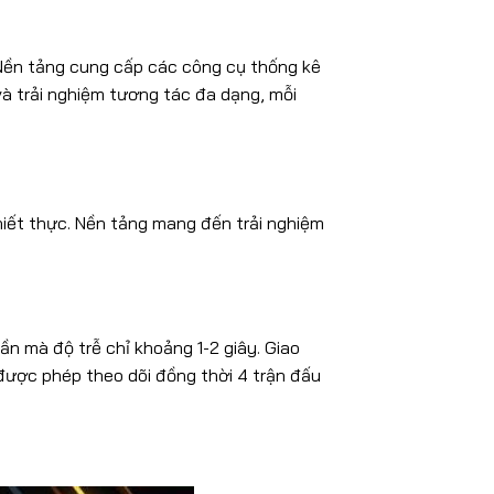
. Nền tảng cung cấp các công cụ thống kê
 và trải nghiệm tương tác đa dạng, mỗi
thiết thực. Nền tảng mang đến trải nghiệm
n mà độ trễ chỉ khoảng 1-2 giây. Giao
 được phép theo dõi đồng thời 4 trận đấu