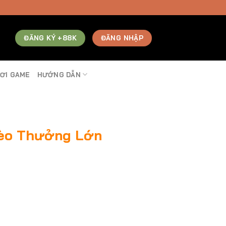
ĐĂNG KÝ +88K
ĐĂNG NHẬP
ƠI GAME
HƯỚNG DẪN
Kèo Thưởng Lớn